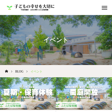
HOME
お知らせ
イベント
ふたば保育園の魅力
よくある質問｜FAQ
採用について
BLOG
イベント
Youtube
よつば保育園
ちいさなおうちふたば