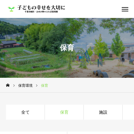
HOME
お知らせ
保育
ふたば保育園の魅力
よくある質問｜FAQ
採用について
保育環境
保育
Youtube
全て
保育
施設
よつば保育園
ちいさなおうちふたば