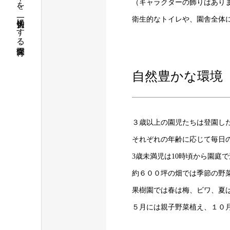
子どもの幸せを、一番大切にする保育園
（キャラクターの飾りはあり
衛生的なトイレや、園舎全体
自然豊かな環境
３歳以上の園児たちは登園し
それぞれの年齢に応じて毎日
3歳未満児は10時頃から園庭
約６００坪の畑では季節の野
果樹園では春は梅、ビワ、夏
５月には親子野菜植え、１０