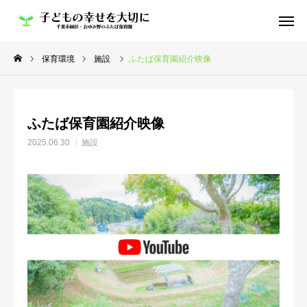
HOME
保育環境
施設
ふたば保育園紹介映像
お知らせ
ふたば保育園紹介映像
ふたば保育園の魅力
2025.06.30
施設
よくある質問｜FAQ
採用について
Youtube
よつば保育園
ちいさなおうちふたば